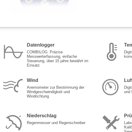
Datenlogger
Tem
COMBILOG: Präzise
Digi
Messwerterfassung, einfache
konv
Steuerung, über 15 jahre bewährt im
Einsatz
Wind
Luf
Anemometer zur Bestimmung der
Digi
Windgeschwindigkeit und
und 
Windrichtung
Niederschlag
Prü
Regenmesser und Regenschreiber
Labo
Kali
Sens