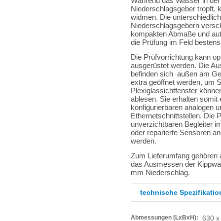
Während das Wasser in der
Niederschlagsgeber tropft, 
widmen. Die unterschiedlic
Niederschlagsgebern verschi
kompakten Abmaße und autar
die Prüfung im Feld bestens
Die Prüfvorrichtung kann op
ausgerüstet werden. Die A
befinden sich außen am Geh
extra geöffnet werden, um 
Plexiglassichtfenster könn
ablesen. Sie erhalten somit 
konfigurierbaren analogen und
Ethernetschnittstellen. Die 
unverzichtbaren Begleiter i
oder reparierte Sensoren a
werden.
Zum Lieferumfang gehören a
das Ausmessen der Kippwage 
mm Niederschlag.
technische Spezifikatio
Abmessungen (LxBxH):
630 x