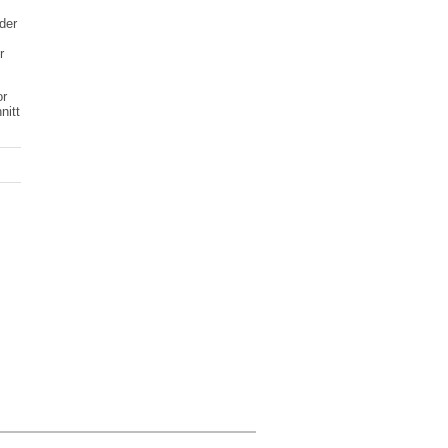
der
r
or
nitt