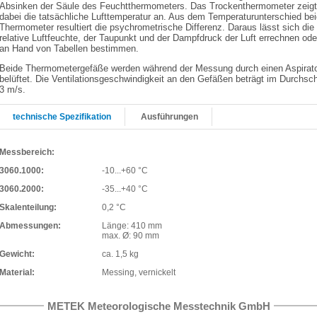
Absinken der Säule des Feuchtthermometers. Das Trockenthermometer zeigt
dabei die tatsächliche Lufttemperatur an. Aus dem Temperaturunterschied bei
Thermometer resultiert die psychrometrische Differenz. Daraus lässt sich die
relative Luftfeuchte, der Taupunkt und der Dampfdruck der Luft errechnen ode
an Hand von Tabellen bestimmen.
Beide Thermometergefäße werden während der Messung durch einen Aspirat
belüftet. Die Ventilationsgeschwindigkeit an den Gefäßen beträgt im Durchsch
3 m/s.
technische Spezifikation
Ausführungen
Messbereich:
3060.1000:
-10...+60 °C
3060.2000:
-35...+40 °C
Skalenteilung:
0,2 °C
Abmessungen:
Länge: 410 mm
max. Ø: 90 mm
Gewicht:
ca. 1,5 kg
Material:
Messing, vernickelt
METEK Meteorologische Messtechnik GmbH