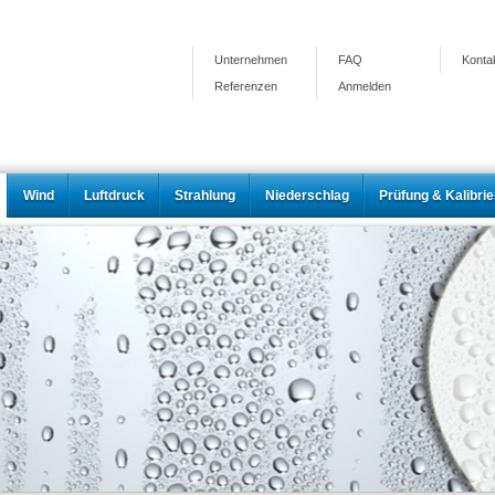
Unternehmen
FAQ
Konta
Referenzen
Anmelden
Wind
Luftdruck
Strahlung
Niederschlag
Prüfung & Kalibri