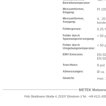
Betriebstemperatur:
Messumformer,
Pt 10
Eingang:
Messumformer,
4...20
Ausgang:
bürden
Fehlergrenze:
0,25 
Fehler durch
< 50 
Spannungsversorgung:
Fehler durch
< 50 
Umgebungstemperatur:
EMV Emission:
EN 50
EN 50
Anschluss:
8-pol.
Abmessungen:
Ø ca.
Gewicht:
max. 
METEK Meteoro
Fritz-Straßmann-Straße 4, 25337 Elmshorn
Tel.: +49 4121 435