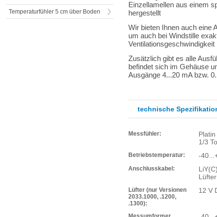
Einzellamellen aus einem sp
Temperaturfühler 5 cm über Boden
hergestellt
Wir bieten Ihnen auch eine A
um auch bei Windstille exak
Ventilationsgeschwindigkeit 
Zusätzlich gibt es alle Aus
befindet sich im Gehäuse u
Ausgänge 4...20 mA bzw. 0..
technische Spezifikatio
Messfühler:
Plati
1/3 T
Betriebstemperatur:
-40...
Anschlusskabel:
LiY(C
Lüfter
Lüfter (nur Versionen
12 V 
2033.1000, .1200,
.1300):
Messumformer,
-40...