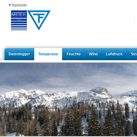
Startseite
Datenlogger
Temperatur
Feuchte
Wind
Luftdruck
Str