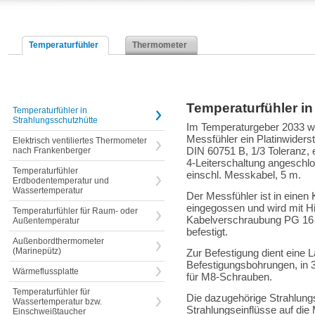
Temperaturfühler
Thermometer
Temperaturfühler in
Temperaturfühler in
Strahlungsschutzhütte
Im Temperaturgeber 2033 wi
Messfühler ein Platinwiders
Elektrisch ventiliertes Thermometer
DIN 60751 B, 1/3 Toleranz, e
nach Frankenberger
4-Leiterschaltung angeschlo
Temperaturfühler
einschl. Messkabel, 5 m.
Erdbodentemperatur und
Wassertemperatur
Der Messfühler ist in einen 
eingegossen und wird mit Hil
Temperaturfühler für Raum- oder
Kabelverschraubung PG 16 i
Außentemperatur
befestigt.
Außenbordthermometer
(Marinepütz)
Zur Befestigung dient eine 
Befestigungsbohrungen, in
Wärmeflussplatte
für M8-Schrauben.
Temperaturfühler für
Die dazugehörige Strahlungs
Wassertemperatur bzw.
Strahlungseinflüsse auf die
Einschweißtaucher