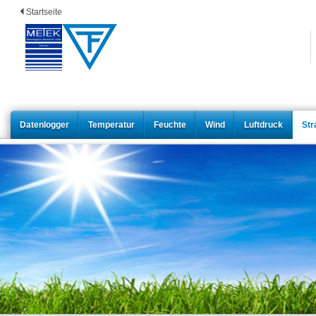
Startseite
Datenlogger
Temperatur
Feuchte
Wind
Luftdruck
Str