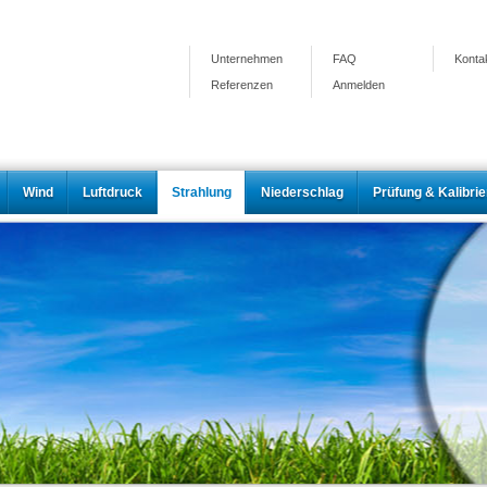
Unternehmen
FAQ
Konta
Referenzen
Anmelden
Wind
Luftdruck
Strahlung
Niederschlag
Prüfung & Kalibri