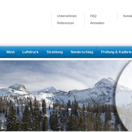
Unternehmen
FAQ
Konta
Referenzen
Anmelden
Wind
Luftdruck
Strahlung
Niederschlag
Prüfung & Kalibri