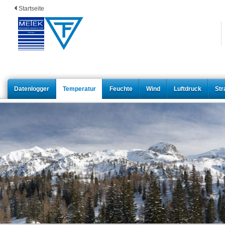
Startseite
Datenlogger
Temperatur
Feuchte
Wind
Luftdruck
Str