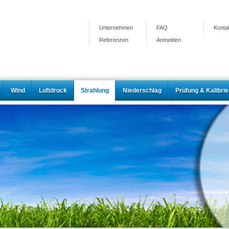
Unternehmen
FAQ
Konta
Referenzen
Anmelden
Wind
Luftdruck
Strahlung
Niederschlag
Prüfung & Kalibri