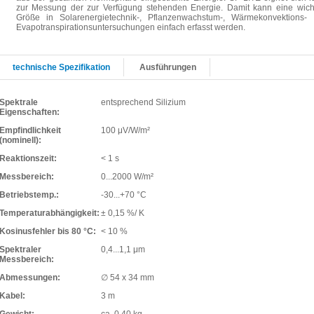
zur Messung der zur Verfügung stehenden Energie. Damit kann eine wich
Größe in Solarenergietechnik-, Pflanzenwachstum-, Wärmekonvektions-
Evapotranspirationsuntersuchungen einfach erfasst werden.
technische Spezifikation
Ausführungen
Spektrale
entsprechend Silizium
Eigenschaften:
Empfindlichkeit
100 μV/W/m²
(nominell):
Reaktionszeit:
< 1 s
Messbereich:
0...2000 W/m²
Betriebstemp.:
-30...+70 °C
Temperaturabhängigkeit:
± 0,15 %/ K
Kosinusfehler bis 80 °C:
< 10 %
Spektraler
0,4...1,1 μm
Messbereich:
Abmessungen:
∅ 54 x 34 mm
Kabel:
3 m