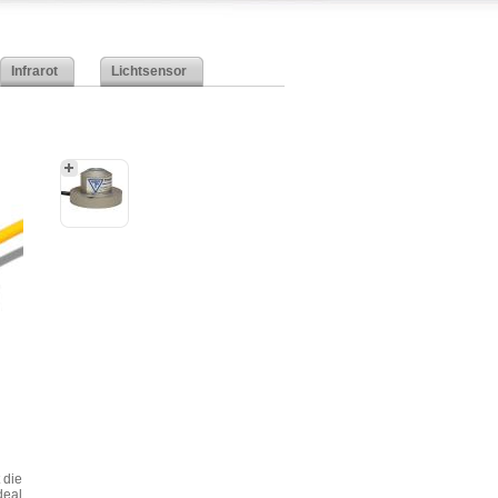
Infrarot
Lichtsensor
 die
deal