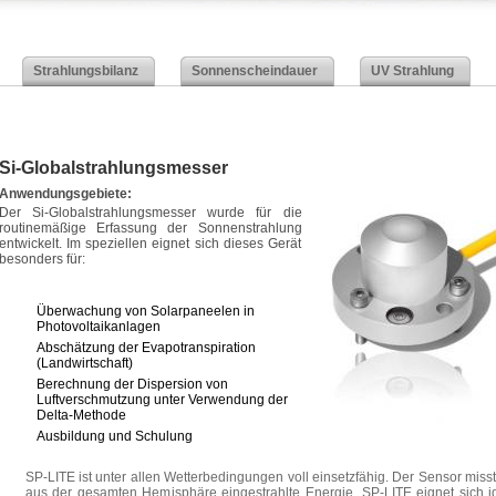
Strahlungsbilanz
Sonnenscheindauer
UV Strahlung
Si-Globalstrahlungsmesser
Anwendungsgebiete:
Der Si-Globalstrahlungsmesser wurde für die
routinemäßige Erfassung der Sonnenstrahlung
entwickelt. Im speziellen eignet sich dieses Gerät
besonders für:
Überwachung von Solarpaneelen in
Photovoltaikanlagen
Abschätzung der Evapotranspiration
(Landwirtschaft)
Berechnung der Dispersion von
Luftverschmutzung unter Verwendung der
Delta-Methode
Ausbildung und Schulung
SP-LITE ist unter allen Wetterbedingungen voll einsetzfähig. Der Sensor misst
aus der gesamten Hemisphäre eingestrahlte Energie. SP-LITE eignet sich i